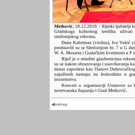
Metković
,
18.12.2019.
- Rijetki ljubitelj
Gradskoga kulturnog središta uživat
simfonijskog orkestra.
Đana Kahriman (violina), Iva Vukić (v
predstavili su se Simfonijom br. 7 u G d
W. A. Mozarta i Gudačkim kvartetom u F d
Riječ je o mladim glazbenicima orkest
su se nakon obrazovanja i usavršavanja kak
danas zaposleni kao članovi Dubrovačkog 
zapaženih nastupa na festivalima u gr
inozemstvu.
Koncert u organizaciji Ustanove za 
neretvanska županija i Grad Metković.