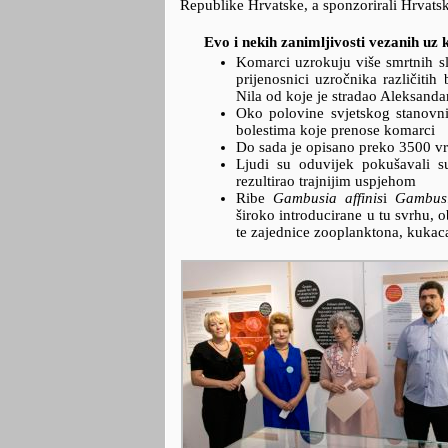
Republike Hrvatske, a sponzorirali Hrvatska
Evo i nekih zanimljivosti vezanih uz
Komarci uzrokuju više smrtnih sl
prijenosnici uzročnika različiti
Nila od koje je stradao Aleksandar
Oko polovine svjetskog stanovni
bolestima koje prenose komarci
Do sada je opisano preko 3500 v
Ljudi su oduvijek pokušavali s
rezultirao trajnijim uspjehom
Ribe
Gambusia affinis
i
Gambusi
široko introducirane u tu svrhu, o
te zajednice zooplanktona, kukac