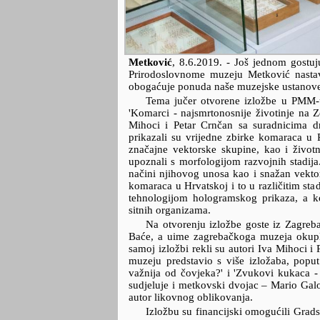
Metković
,
8.6.2019.
- Još jednom gostu
Prirodoslovnome muzeju Metković nastavl
obogaćuje ponuda naše muzejske ustanov
Tema jučer otvorene izložbe u PMM-u
'Komarci - najsmrtonosnije životinje na Ze
Mihoci i Petar Crnčan sa suradnicima 
prikazali su vrijedne zbirke komaraca u 
značajne vektorske skupine, kao i životn
upoznali s morfologijom razvojnih stadija
načini njihovog unosa kao i snažan vektor
komaraca u Hrvatskoj i to u različitim sta
tehnologijom hologramskog prikaza, a ko
sitnih organizama.
Na otvorenju izložbe goste iz Zagreba 
Baće, a uime zagrebačkoga muzeja okuplje
samoj izložbi rekli su autori Iva Mihoci 
muzeju predstavio s više izložaba, poput 
važnija od čovjeka?' i 'Zvukovi kukaca - o
sudjeluje i metkovski dvojac – Mario Gal
autor likovnog oblikovanja.
Izložbu su financijski omogućili Grads