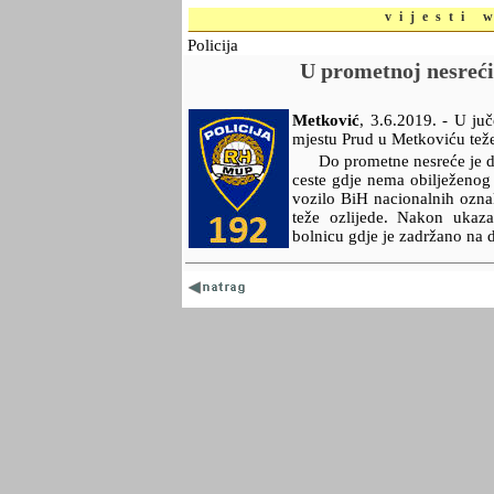
vijesti 
Policija
U prometnoj nesreći 
Metković
,
3.6.2019.
- U juč
mjestu Prud u Metkoviću teže 
Do prometne nesreće je do
ceste gdje nema obilježenog 
vozilo BiH nacionalnih oznak
teže ozlijede. Nakon ukaza
bolnicu gdje je zadržano na d