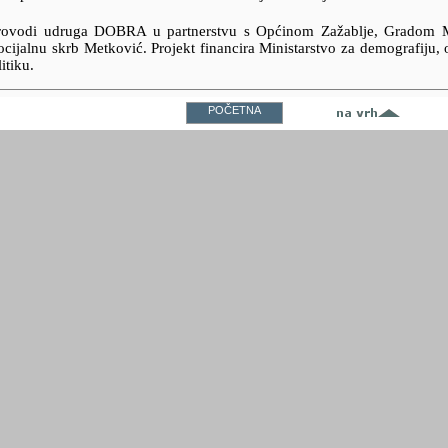
provodi udruga DOBRA u partnerstvu s Općinom Zažablje, Gradom 
cijalnu skrb Metković. Projekt financira Ministarstvo za demografiju, o
itiku.
POČETNA