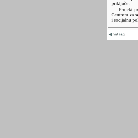
priključe.
Projekt 
Centrom za so
i socijalnu pol