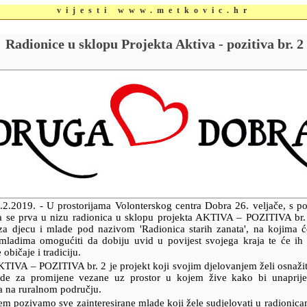
vijesti www.metkovic.hr
Radionice u sklopu Projekta Aktiva - pozitiva br. 2
.2.2019.
- U prostorijama Volonterskog centra Dobra 26. veljače, s 
ra se prva u nizu radionica u sklopu projekta AKTIVA – POZITIVA br. 
za djecu i mlade pod nazivom 'Radionica starih zanata', na kojima ć
mladima omogućiti da dobiju uvid u povijest svojega kraja te će ih 
 običaje i tradiciju.
KTIVA – POZITIVA br. 2 je projekt koji svojim djelovanjem želi osnažiti
lade za promijene vezane uz prostor u kojem žive kako bi unaprijed
a na ruralnom području.
m pozivamo sve zainteresirane mlade koji žele sudjelovati u radionic