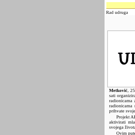
Rad udruga
Metković
,
25
sati organizi
radionicama 
radionicama 
prihvate svoje
Projekt A
aktivirati m
svojega život
Ovim pute