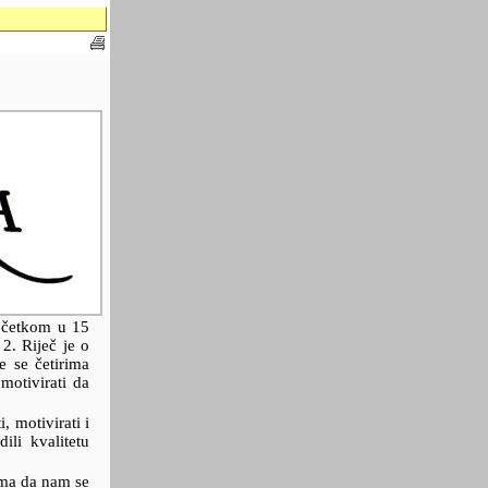
početkom u 15
2. Riječ je o
e se četirima
motivirati da
, motivirati i
ili kvalitetu
ama da nam se