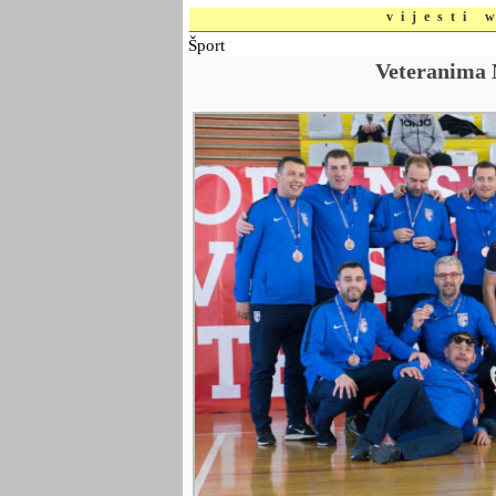
vijesti 
Šport
Veteranima N