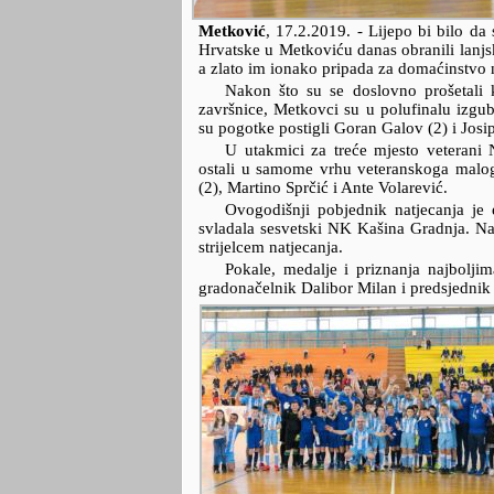
Metković
,
17.2.2019.
- Lijepo bi bilo d
Hrvatske u Metkoviću danas obranili lanjsk
a zlato im ionako pripada za domaćinstvo 
Nakon što su se doslovno prošetali k
završnice, Metkovci su u polufinalu izgub
su pogotke postigli Goran Galov (2) i Josi
U utakmici za treće mjesto veterani N
ostali u samome vrhu veteranskoga malog
(2), Martino Sprčić i Ante Volarević.
Ovogodišnji pobjednik natjecanja je
svladala sesvetski NK Kašina Gradnja. Na
strijelcem natjecanja.
Pokale, medalje i priznanja najboljim
gradonačelnik Dalibor Milan i predsjednik