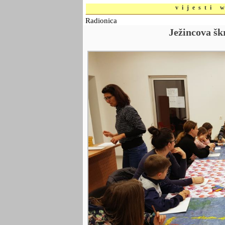
vijesti 
Radionica
Ježincova šk