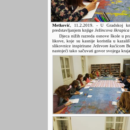
Metković
,
11.2.2019.
- U Gradskoj knj
predstavljanjem knjige
Ježincova škrapica
Djeca nižih razreda osnove škole u pr
likove, koje su kasnije koristila u kazali
slikovnice inspirirane
Ježevom kućicom
Br
nastojeći tako sačuvati govor svojega kraja