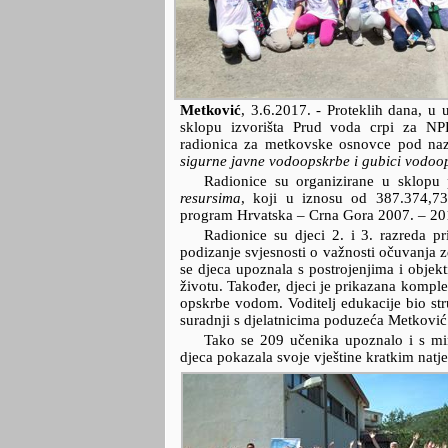
Metković
,
3.6.2017.
- Proteklih dana, u u
sklopu izvorišta Prud voda crpi za NP
radionica za metkovske osnovce pod n
sigurne javne vodoopskrbe i gubici vodoo
Radionice su organizirane u sklopu
resursima
, koji u iznosu od 387.374,73
program Hrvatska – Crna Gora 2007. – 20
Radionice su djeci 2. i 3. razreda pri
podizanje svjesnosti o važnosti očuvanja 
se djeca upoznala s postrojenjima i obje
životu. Također, djeci je prikazana komple
opskrbe vodom. Voditelj edukacije bio st
suradnji s djelatnicima poduzeća Metkovi
Tako se 209 učenika upoznalo i s m
djeca pokazala svoje vještine kratkim natje