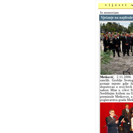
vijesti
In memoriam
Sjećanje na najdraže
Metković
,
2.11.2006
umrlih. Groblje Sveto
postaje mjesto gdje ž
doputovao u svoj bivši 
nakon Mise u crkvi Sv
Središnjim križem na G
preminule Metkovce, a 
poglavarstva grada Metk