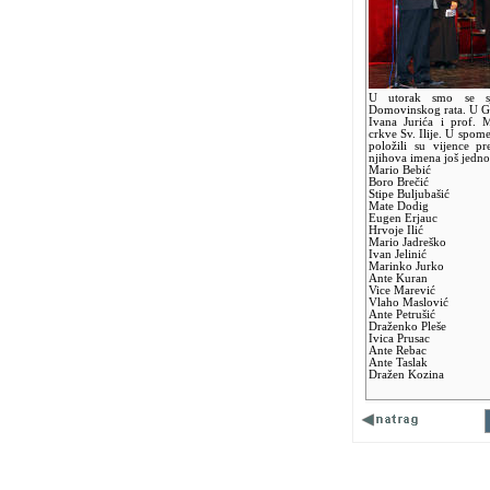
U utorak smo se sjet
Domovinskog rata. U GK
Ivana Jurića i prof. 
crkve Sv. Ilije. U spom
položili su vijence p
njihova imena još jedn
Mario Bebić
Boro Brečić
Stipe Buljubašić
Mate Dodig
Eugen Erjauc
Hrvoje Ilić
Mario Jadreško
Ivan Jelinić
Marinko Jurko
Ante Kuran
Vice Marević
Vlaho Maslović
Ante Petrušić
Draženko Pleše
Ivica Prusac
Ante Rebac
Ante Taslak
Dražen Kozina