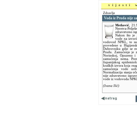
vijesti
Zdravlje
Voda iz Pruda nije za
Metković
,
21.
Neretva-Pel
zdravstveno isp
Nakon što je 
vode na izvor
vodovod NPKL, to su 
provedene u Higijens
Dubrovniku gdje se sva
Prudu. Zamućenje je z
Norinskoj, Opuzenu i 
zamućenja nema. Prem
županijskog epidemiol
kraških izvora koja reag
zamućenja vode uobi
Normalizacija stanja oče
nije zdravstveno ispra
vode iz vodovoda NPKL 
(Ivana Ilić)