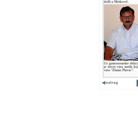
došli u Metković.
Uz gastronomske delici
je devet vina među koj
vino "Zlatan Plavac".