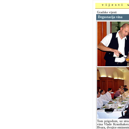
vijesti
Gradske vijesti
Degustacija vina
Tom prigodom, uz struč
vina Vlade Krauthakera
Hvara, dvojice eminent