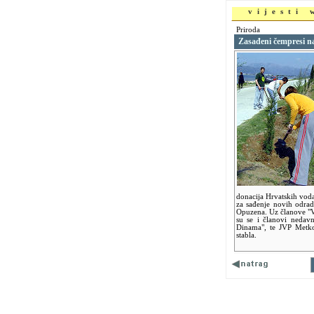
vijesti
Priroda
Zasađeni čempresi n
donacija Hrvatskih voda
za sađenje novih odradil
Opuzena. Uz članove "V
su se i članovi neda
Dinama", te JVP Metko
stabla.