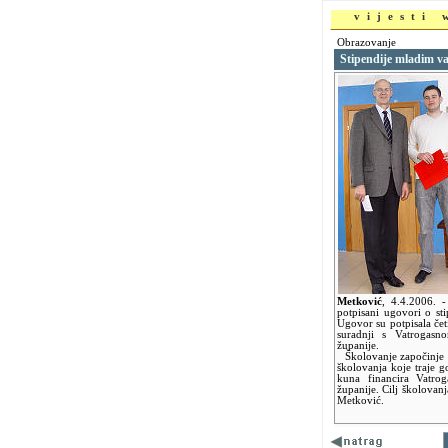
vijesti
Obrazovanje
Stipendije mladim v
Metković
,
4.4.2006.
-
potpisani ugovori o sti
Ugovor su potpisala četi
suradnji s Vatrogasn
županije.
Školovanje započinje s
školovanja koje traje g
kuna financira Vatrog
županije. Cilj školovan
Metković.