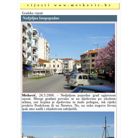
vijesti www.metkovic.hr
Gradske vijesti
Nedjeljno fotopopodne
Metković
,
26.3.2006.
- Nedjeljom popodne grad uglavnom
opusti. Mnogi građani povuku se na djedovinu po okolnim
selima, oni kojima je djedovina tu malo prilegnu, tek rijetki
prošeću Predolcem ili uz Neretvu. No, na neke tragove života
ipak smo naišli i objektivom zabilježili.