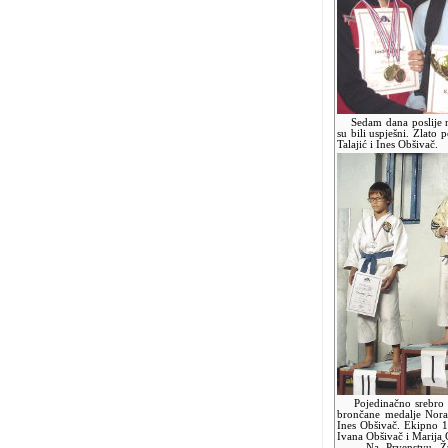
Sedam dana poslije n
su bili uspješni. Zlato 
Talajić i Ines Obšivač.
Pojedinačno srebro os
brončane medalje Nora F
Ines Obšivač. Ekipno 1
Ivana Obšivač i Marija 
Na Prvenstvu Župan