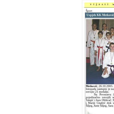
vijesti
Šport
Uspjeh KK Metković
Metković
,
26.10.2005
listopada nastupio je 
osvojio 21 medalju.
Na Prvenstvu župa
pojedinačno osvojili 
Talajić i Ines Obšivač. 
i Mariji Cindrić dok 
Šiljeg, Ante Šiljeg, Sar