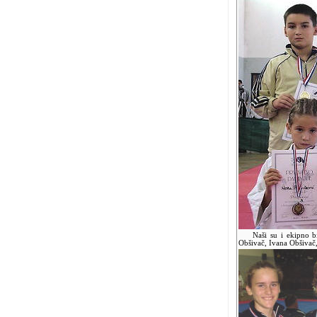
Naši su i ekipno bili
Obšivač, Ivana Obšivač,