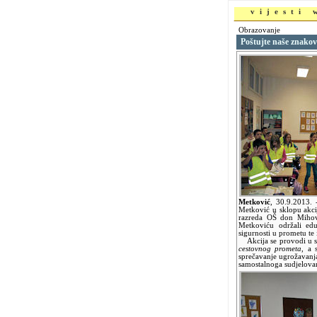
vijesti
Obrazovanje
Poštujte naše znakov
Metković
,
30.9.2013.
Metković u sklopu akc
razreda OŠ don Mihovi
Metkoviću održali edu
sigurnosti u prometu te 
Akcija se provodi u 
cestovnog prometa
, a 
sprečavanje ugrožavanj
samostalnoga sudjelova