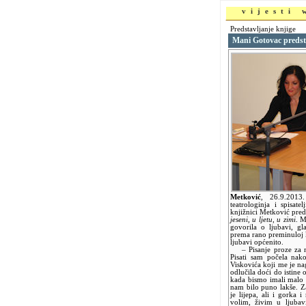
vijesti
Predstavljanje knjige
Mani Gotovac predst
Metković
,
26.9.201
teatrologinja i spisat
knjižnici Metković pred
jeseni, u ljetu, u zimi
. M
govorila o ljubavi, gl
prema rano preminuloj k
ljubavi općenito.
– Pisanje proze za me
Pisati sam počela nako
Viskovića koji me je na
odlučila doći do istine 
kada bismo imali malo vi
nam bilo puno lakše. Z
je lijepa, ali i gorka 
volim, živim u ljubavi