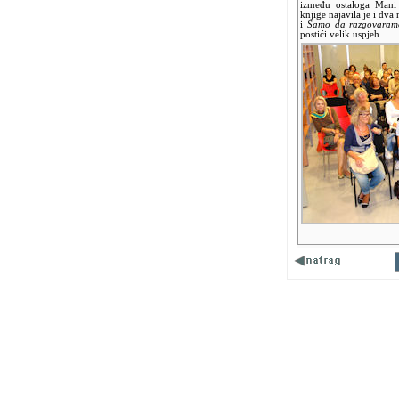
između ostaloga Mani 
knjige najavila je i dva
i
Samo da razgovaram
postići velik uspjeh.