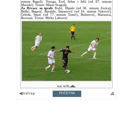
minute Raguž), Vrnoga, Ereš, Sršen i Jelić (od 67. minute
Marušić). Trener: Mario Svaguša.
Za Hrvace su igrali:
Kulić, Đipalo (od 56. minute Zorica),
Bešlić, Bagarić, Bandalo, Stipanović (od 16. minute Vuković),
Grbeša, Stipić (od 77. minute Tomić), Božinović, Marunica,
Borozan. Trener: Mirko Labrović.
POČETNA