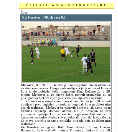
vijesti www.metkovic.hr
Šport
NK Neretva – NK Hrvace 0:1
Metković
,
8.9.2013.
- Neretva je danas izgubila i treću utakmicu
na domaćem terenu. Ovoga puta nadigrala ju je momčad Hrvaca
koja je do pobjede došla pogotkom Dina Božinovića u 28.
minuti. Metkovci su na terenu dobro parirali protivniku, ali su
gosti gotovo tijekom cijeloga susreta ipak djelovali opasnije.
Domaći su u susret krenuli angažirano što im je u 10. minuti
donijelo i prvu izglednu prigodu za pogodak koju na žalost nisu
uspjeli realizirati. Metkovci su nastavili borbeno, ali samo jedan
trenutak nepažnje domaće obrane bio je dovoljan za brzi
protunapad gostiju koji je završio pogotkom Božinovića. U
nastavku utakmice Neretva je pokušavala doći do izjednačenja,
ali je sve proteklo sa samo nekoliko prigoda koje na žalost nisu
realizirane.
Za Neretvu su igrali:
Rolj, Dominiković, Kuran, Glavan,
Batinović, Ćelić (od 46. minute Primorac), Jerković (od 58.