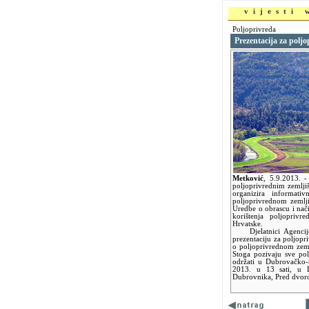
vijesti
Poljoprivreda
Prezentacija za polj
Metković
,
5.9.2013.
-
poljoprivrednim zemlji
organizira informa
poljoprivrednom zemlji
Uredbe o obrascu i na
korištenja poljoprivr
Hrvatske.
Djelatnici Agencije 
prezentaciju za poljopr
o poljoprivrednom zeml
Stoga pozivaju sve pol
održati u Dubrovačko-n
2013. u 13 sati, u D
Dubrovnika, Pred dvor