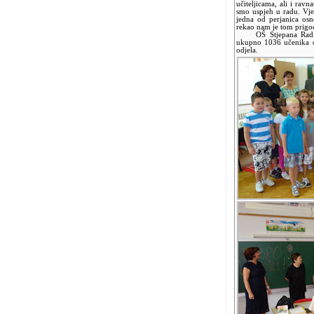
učiteljicama, ali i ravna
smo uspjeh u radu. Vje
jedna od perjanica os
rekao nam je tom prig
OŠ Stjepana Radića 
ukupno 1036 učenika o
odjela.