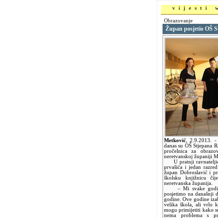
vijesti
Obrazovanje
Župan posjetio OŠ S
Metković
,
2.9.2013.
-
danas su OŠ Stjepana Ra
pročelnica za obrazo
neretvanskoj županiji Ma
U pratnji ravnateljice
prvašića i jedan razre
župan Dobroslavić i pr
školsku knjižnicu čij
neretvanska županija.
– Mi svake godine i
posjetimo na današnji 
godine. Ove godine iza
velika škola, ali vrlo
mogu primijetiti kako su
nema problema s pri