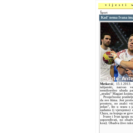
vijesti
Šport
Kad' nema Ivana im
Metković
,
15.1.2013.
talijanski, nazvao 
nemilosrdno ubada par
„strašni“ Magjari kojim
Prosječnome pratitelju
da sve štima. Jest prot
prostoru, no znalci v
jedan“, što u srazu s 
nadamo (i vjerujemo) da
Claya, za kojega se govo
Ivano i Ivan igraju na r
uspoređivati, no obad
kosi). Obadva žive ruko