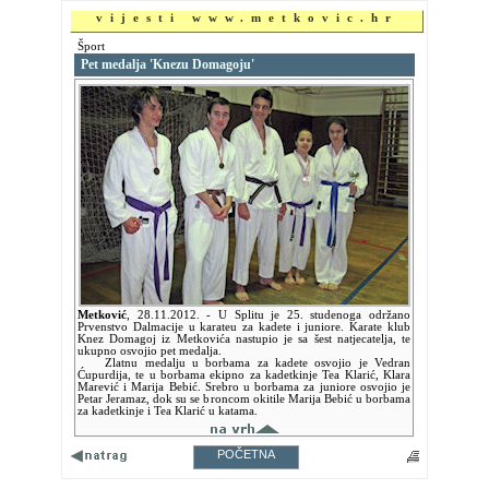
vijesti www.metkovic.hr
Šport
Pet medalja 'Knezu Domagoju'
Metković
,
28.11.2012.
- U Splitu je 25. studenoga održano
Prvenstvo Dalmacije u karateu za kadete i juniore. Karate klub
Knez Domagoj iz Metkovića nastupio je sa šest natjecatelja, te
ukupno osvojio pet medalja.
Zlatnu medalju u borbama za kadete osvojio je Vedran
Ćupurdija, te u borbama ekipno za kadetkinje Tea Klarić, Klara
Marević i Marija Bebić. Srebro u borbama za juniore osvojio je
Petar Jeramaz, dok su se broncom okitile Marija Bebić u borbama
za kadetkinje i Tea Klarić u katama.
POČETNA