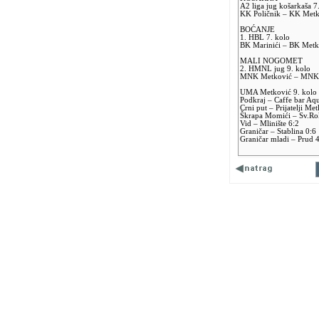
A2 liga jug košarkaša 7
KK Poličnik – KK Metk
BOĆANJE
1. HBL 7. kolo
BK Marinići – BK Metk
MALI NOGOMET
2. HMNL jug 9. kolo
MNK Metković – MNK S
UMA Metković 9. kolo 
Podkraj – Caffe bar Aq
Crni put – Prijatelji Me
Škrapa Momići – Sv.Ro
Vid – Mlinište 6:2
Graničar – Stablina 0:6
Graničar mladi – Prud 