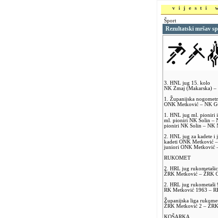
vijesti
Šport
Rezultatski mršav sp
3. HNL jug 15. kolo
NK Zmaj (Makarska) – 
1. Županijska nogometn
ONK Metković – NK Gu
1. HNL jug ml. pioniri i
ml. pioniri NK Solin –
pioniri NK Solin – NK 
2. HNL jug za kadete i
kadeti ONK Metković 
juniori ONK Metković –
RUKOMET
2. HRL jug rukometašic
ŽRK Metković – ŽRK Or
2. HRL jug rukometaši 
RK Metković 1963 – RK 
Županijska liga rukomet
ŽRK Metković 2 – ŽRK
KOŠARKA