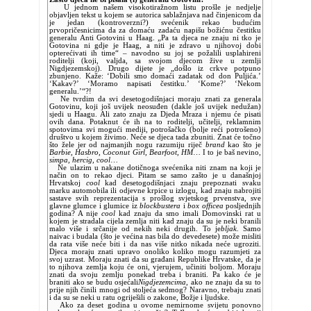
U jednom našem visokotiražnom listu prošle je nedjelje
objavljen tekst u kojem se autorica sablažnjava nad činjenicom da
je jedan (kontroverzni?) svećenik rekao budućim
prvopričesnicima da za domaću zadaću napišu božićnu čestitku
generalu Anti Gotovini u Haag. „Pa ta djeca ne znaju ni tko je
Gotovina ni gdje je Haag, a niti je zdravo u njihovoj dobi
opterećivati ih time“ – navodno su joj se požalili usplahireni
roditelji (koji, valjda, sa svojom djecom žive u zemlji
Nigdjezemskoj). Drugo dijete je „došlo iz crkve potpuno
zbunjeno. Kaže: ‘Dobili smo domaći zadatak od don Puljića.’
‘Kakav?’ ‘Moramo napisati čestitku.’ ‘Kome?’ ‘Nekom
generalu.’“?!
Ne tvrdim da svi desetogodišnjaci moraju znati za generala
Gotovinu, koji još uvijek neosuđen (dakle još uvijek nedužan)
sjedi u Haagu. Ali zato znaju za Djeda Mraza i njemu će pisati
ovih dana. Potaknut će ih na to roditelji, učitelji, reklamnim
spotovima svi mogući mediji, potrošačko (bolje reći potrošeno)
društvo u kojem živimo. Neće se djeca tada zbuniti. Znat će točno
što žele jer od najmanjih nogu razumiju riječ
brand
kao što je
Barbie, Hasbro, Coconut Girl, Bearfoot, HM
… I to je baš nevino,
simpa, hercig, cool
…
Ne ulazim u nakane dotičnoga svećenika niti znam na koji je
način on to rekao djeci. Pitam se samo zašto je u današnjoj
Hrvatskoj
cool
kad desetogodišnjaci znaju prepoznati svaku
marku automobila ili odjevne krpice u izlogu, kad znaju nabrojiti
sastave svih reprezentacija s prošlog svjetskog prvenstva, sve
glavne glumce i glumice iz
blockbustera
i
box officea
posljednjih
godina? A nije
cool
kad znaju da smo imali Domovinski rat u
kojem je stradala cijela zemlja niti kad znaju da su je neki branili
malo više i srčanije od nekih neki drugih. To je
bljak
. Samo
naivac i budala (što je većina nas bila do devedesete) može misliti
da rata više neće biti i da nas više nitko nikada neće ugroziti.
Djeca moraju znati upravo onoliko koliko mogu razumjeti za
svoj uzrast. Moraju znati da su građani Republike Hrvatske, da je
to njihova zemlja koju će oni, vjerujem, učiniti boljom. Moraju
znati da svoju zemlju ponekad treba i braniti. Pa kako će je
braniti ako se budu osjećali
Nigdjezemcima
, ako ne znaju da su to
prije njih činili mnogi od stoljeća sedmog? Naravno, trebaju znati
i da su se neki u ratu ogriješili o zakone, Božje i ljudske.
Ako za deset godina u ovome nemirnome svijetu ponovno