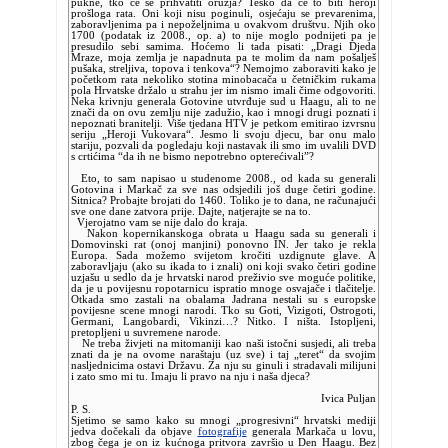
pukne, tko će se prihvatiti oružja? Teško da će to biti heroji
prošloga rata. Oni koji nisu poginuli, osjećaju se prevarenima,
zaboravljenima pa i nepoželjnima u ovakvom društvu. Njih oko
1700 (podatak iz 2008., op. a) to nije moglo podnijeti pa je
presudilo sebi samima. Hoćemo li tada pisati: „Dragi Djeda
Mraze, moja zemlja je napadnuta pa te molim da nam pošalješ
pušaka, streljiva, topova i tenkova“? Nemojmo zaboraviti kako je
početkom rata nekoliko stotina minobacača u četničkim rukama
pola Hrvatske držalo u strahu jer im nismo imali čime odgovoriti.
Neka krivnju generala Gotovine utvrđuje sud u Haagu, ali to ne
znači da on ovu zemlju nije zadužio, kao i mnogi drugi poznati i
nepoznati branitelji. Više tjedana HTV je petkom emitirao izvrsnu
seriju „Heroji Vukovara“. Jesmo li svoju djecu, bar onu malo
stariju, pozvali da pogledaju koji nastavak ili smo im uvalili DVD
s crtićima “da ih ne bismo nepotrebno opterećivali”?
Eto, to sam napisao u studenome 2008., od kada su generali
Gotovina i Markač za sve nas odsjedili još duge četiri godine.
Sitnica? Probajte brojati do 1460. Toliko je to dana, ne računajući
sve one dane zatvora prije. Dajte, natjerajte se na to.
Vjerojatno vam se nije dalo do kraja.
Nakon kopernikanskoga obrata u Haagu sada su generali i
Domovinski rat (onoj manjini) ponovno IN. Jer tako je rekla
Europa. Sada možemo svijetom kročiti uzdignute glave. A
zaboravljaju (ako su ikada to i znali) oni koji svako četiri godine
uzjašu u sedlo da je hrvatski narod preživio sve moguće politike,
da je u povijesnu ropotarnicu ispratio mnoge osvajače i tlačitelje.
Otkada smo zastali na obalama Jadrana nestali su s europske
povijesne scene mnogi narodi. Tko su Goti, Vizigoti, Ostrogoti,
Germani, Langobardi, Vikinzi…? Nitko. I ništa. Istopljeni,
pretopljeni u suvremene narode.
Ne treba živjeti na mitomaniji kao naši istočni susjedi, ali treba
znati da je na ovome naraštaju (uz sve) i taj „teret“ da svojim
nasljednicima ostavi Državu. Za nju su ginuli i stradavali milijuni
i zato smo mi tu. Imaju li pravo na nju i naša djeca?
Ivica Puljan
P. S.
Sjetimo se samo kako su mnogi „progresivni“ hrvatski mediji
jedva dočekali da objave
fotografije
generala Markača u lovu,
zbog čega je on iz kućnoga pritvora završio u Den Haagu. Bez