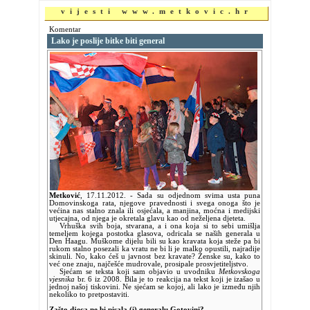
vijesti www.metkovic.hr
Komentar
Lako je poslije bitke biti general
Metković
,
17.11.2012.
- Sada su odjednom svima usta puna
Domovinskoga rata, njegove pravednosti i svega onoga što je
većina nas stalno znala ili osjećala, a manjina, moćna i medijski
utjecajna, od njega je okretala glavu kao od neželjena djeteta.
Vrhuška svih boja, stvarana, a i ona koja si to sebi umišlja
temeljem kojega postotka glasova, odricala se naših generala u
Den Haagu. Muškome dijelu bili su kao kravata koja steže pa bi
rukom stalno posezali ka vratu ne bi li je malko opustili, najradije
skinuli. No, kako ćeš u javnost bez kravate? Ženske su, kako to
već one znaju, najčešće mudrovale, prosipale prosvjetiteljstvo.
Sjećam se teksta koji sam objavio u uvodniku
Metkovskoga
vjesnika
br. 6 iz 2008. Bila je to reakcija na tekst koji je izašao u
jednoj našoj tiskovini. Ne sjećam se kojoj, ali lako je između njih
nekoliko to pretpostaviti.
Zašto djeca ne bi pisala (i) generalu Gotovini?