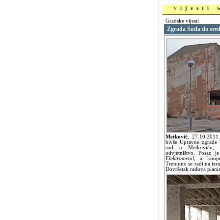
vijesti
Gradske vijesti
Zgrada Suda do sred
Metković
,
27.10.201
bivše Upravne zgrade
sud u Metkoviću, P
odvjetništvo. Posao je
Elektrometal
, a koop
Trenutno se radi na izra
Dovršetak radova planir