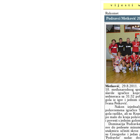
vijesti
Rukomet
Podravci Metković 2
Metković
,
29.8.2011.
10. međunarodnog spom
slavile igračice kop
sedmeraca sa 31:32 pob
gola iz igre i jednim 
Ivana Petković.
Nakon izjednačen
poluvremena igračice 'B
gola razlike, ali su Kop
po malo do kraja poluvr
i povesti s jednim golom
Dominacija 'Podravke'
sve do pedesete minute 
utakmicu učiniti skroz
su Crnogorke i jedan 
'Podravke' sudac do