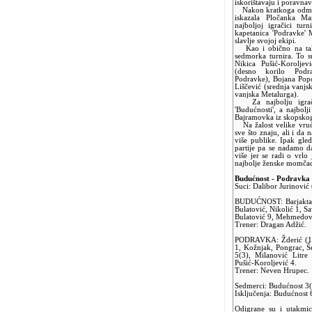
iskorištavaju i poravna
Nakon kratkoga odmora
iskazala Pločanka Ma
najboljoj igračici tu
kapetanica 'Podravke' 
slavlje svojoj ekipi.
Kao i obično na takvi
sedmorka turnira. To s
Nikica Pušić-Koroljev
(desno korilo Podra
Podravke), Bojana Popo
Liščević (srednja vanjs
vanjska Metalurga).
Za najbolju igrači
'Budućnosti', a najbolj
Bajramovka iz skopskog
Na žalost velike vruć
sve što znaju, ali i d
više publike. Ipak gled
partije pa se nadamo 
više jer se radi o vrl
najbolje ženske momčad
Budućnost - Podravka
Suci: Dalibor Jurinović
BUDUĆNOST: Barjaktaro
Bulatović, Nikolić 1, Sa
Bulatović 9, Mehmedovi
Trener: Dragan Adžić.
PODRAVKA: Žderić (11+0
1, Kožnjak, Pongrac, Š
5(3), Milanović Litre 
Pušić-Koroljević 4.
Trener: Neven Hrupec.
Sedmerci: Budućnost 3(
Isključenja: Budućnost 
Odigrane su i utakmi