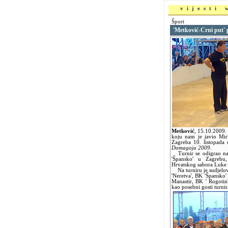
vijesti
Šport
'Metković-Crni put' 
Metković
,
15.10.2009
koju nam je javio Mirk
Zagreba 10. listopada 
Domagoja 2009
.
Turnir se odigrao na 
'Špansko' u Zagrebu,
Hrvatskog sabora Luke 
Na turniru je sudjelov
'Neretva', BK 'Špansko'
Manastir, BK ' Rogotin
kao posebni gosti turnir