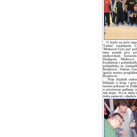
U borbi za treće mjest
'Cetina' rezultatom
'Metković-Crni put' pob
time postali prvi po
metkovskim boćarom
Dodigom, Metkovci s
kvalitetom i pobjedničk
pobjednika su nastupil
Krstičević, Vedran Cr
igrača turnira proglašen
Krstičević.
Prije finalnih utakmi
bližanju u krug i pre
turnira pokazao se Željk
u preciznom gađanju na
iste ekipe. Svi se slažu 
treba nastaviti i sljedeć