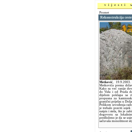
vijesti
Promet
Rekonstrukcija cest
Metković
,
19.9.2003
Metkovića prema držav
Kako su već ranije do
do Vida i od Pruda do
dijelom poklapa sa r
propusna za kamionski
granični prijelaz u Dolj
Prilikom izvođenja rad
je trebalo praviti usjek
natpis i stela, što je za
dogovoru sa lokalni
predloženo je da se us
sačuvala monolitnost sti