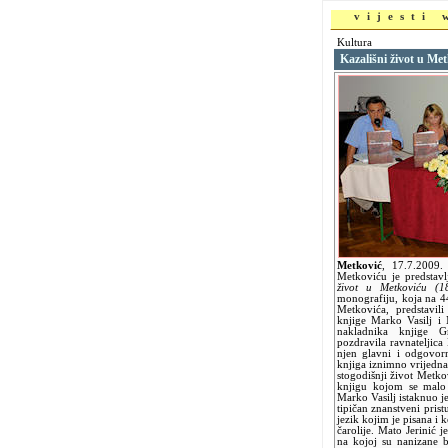
vijesti
Kultura
Kazališni život u Me
Metković
,
17.7.2009
Metkoviću je predstavl
život u Metkoviću (1
monografiju, koja na 44
Metkovića, predstavili
knjige Marko Vasilj i 
nakladnika knjige G
pozdravila ravnateljic
njen glavni i odgovorn
knjiga iznimno vrijedn
stogodišnji život Metko
knjigu kojom se malo 
Marko Vasilj istaknuo j
tipičan znanstveni prist
jezik kojim je pisana i 
čarolije. Mato Jerinić 
na kojoj su nanizane b