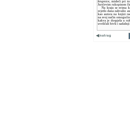
krupnice
, misleći pri 
Jurićevim rukopisom či
Na kraju se svima koj
svjetlo dana zahvalio au
kao autora na knjizi ra
na svoj način omogućio
kakva je dospjela u ru
uveličali bivši i sadašn