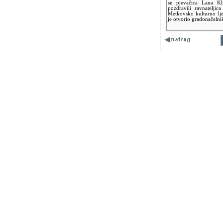
se pjevačica Lana Kl
pozdravili ravnatelji
Metkovsko kulturno lj
je otvorio gradonačelni