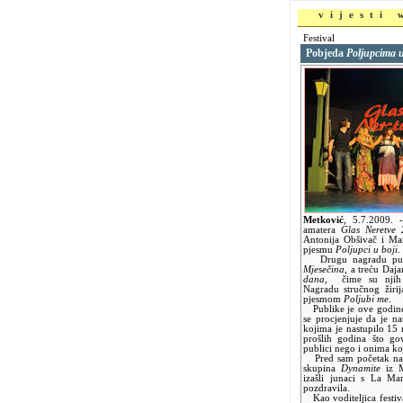
vijesti
Festival
Pobjeda
Poljupcima u
Metković
,
5.7.2009.
amatera
Glas Neretve
Antonija Obšivač i Mar
pjesmu
Poljupci u boji
.
Drugu nagradu publi
Mjesečina
, a treću Daj
dana,
čime su njih dv
Nagradu stručnog žirij
pjesmom
Poljubi me
.
Publike je ove godine 
se procjenjuje da je na
kojima je nastupilo 15 
prošlih godina što gov
publici nego i onima ko
Pred sam početak natj
skupina
Dynamite
iz M
izašli junaci s La Ma
pozdravila.
Kao voditeljica festiva