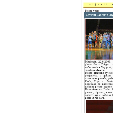
vijesti
Plesna večer
Završni koncert Cal
Metković
,
22.6.2009.
plesna škola
Calypso
iz
večer naziva
Moj prvi p
športskoj dvorani.
Plesno-glazbeno-svjetlo
posjetitelja, a tijeko
tristotinjak plesača, po
Ploča, Vrgorca i Staše
početnika do naprednih
tijekom plesne sezone
Dominikovića Dade. Pl
plesovi, hip-hop, a kao 
danceri škole
Calypso
k
goste iz Mostara.