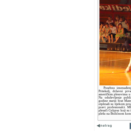
Posebno iznenađenje 
Pritekelj, državni prv
američkim plesovima u 
Na oduševljenje publi
godine stariji brat Mat
otplesali su tijekom pr
pravi profesionalci. M
plesači
Calypsa
koji su 
plešu na Božićnom konc