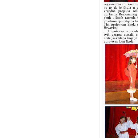
regionalnim i državnim 
na to da je škola u p
vrijedna projekta od
održanog Regionalnog n
petih i šestih razreda
posebnim potrebama koj
Tim projektom Škola s
Hrvatskoj.
U nastavku je izvede
svih uzrasta plesali, p
učiteljska klapa koja j
upravo na Dan škole.