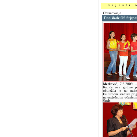
vijesti
Obrazovanje
Dan škole OŠ Stjepa
Metković
,
7.6.2009.
Radića ove godine p
obilježila je taj n
kulturnom središtu pr
najuspješnijim učenici
škole.