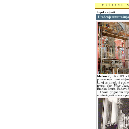
vijesti
župske vijesti
Uređenje unutrašnjost
Metković
,
5.6.2009.
- 
pituravanje unutrašnjo
kojoj su ti radovi poslj
izvodi obrt
Pitur Jozo
Branko Periša. Radovi ć
Ovom prigodom objavl
unutrašnjosti crkve s po