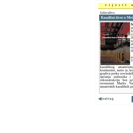
vijesti
Izdavaštvo
Kazališni život u Me
M
i
I
(
i
n
z
o
d
T
n
1
P
kazališnog amateriz
kontinuitet, autor je, k
gradiva preko novinskih 
sjećanja sudionika i
rekonstrukciju bez p
recenzenti Marko Vas
amaterskih kazališnih p