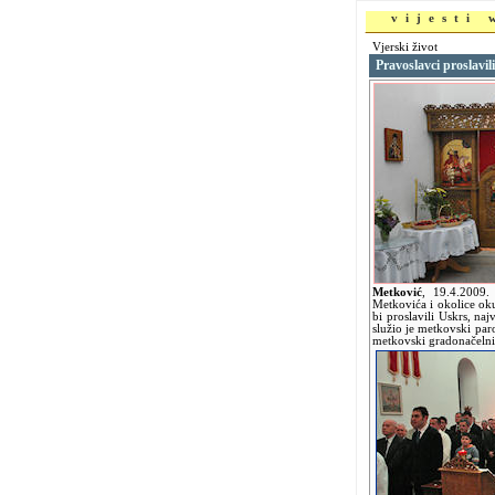
vijesti
Vjerski život
Pravoslavci proslavil
Metković
,
19.4.2009
Metkovića i okolice ok
bi proslavili Uskrs, naj
služio je metkovski paro
metkovski gradonačelni