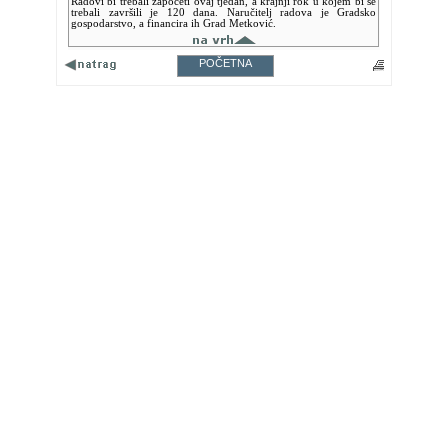
Radovi bi trebali započeti ovaj tjedan, a krajnji rok u kojem bi se
trebali završili je 120 dana. Naručitelj radova je Gradsko
gospodarstvo, a financira ih Grad Metković.
POČETNA