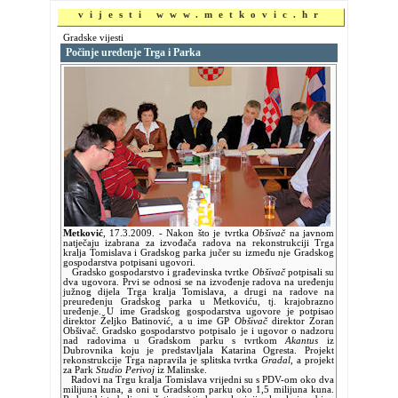
vijesti www.metkovic.hr
Gradske vijesti
Počinje uređenje Trga i Parka
Metković
,
17.3.2009.
- Nakon što je tvrtka
Obšivač
na javnom
natječaju izabrana za izvođača radova na rekonstrukciji Trga
kralja Tomislava i Gradskog parka jučer su između nje Gradskog
gospodarstva potpisani ugovori.
Gradsko gospodarstvo i građevinska tvrtke
Obšivač
potpisali su
dva ugovora. Prvi se odnosi se na izvođenje radova na uređenju
južnog dijela Trga kralja Tomislava, a drugi na radove na
preuređenju Gradskog parka u Metkoviću, tj. krajobrazno
uređenje. U ime Gradskog gospodarstva ugovore je potpisao
direktor Željko Batinović, a u ime GP
Obšivač
direktor Zoran
Obšivač. Gradsko gospodarstvo potpisalo je i ugovor o nadzoru
nad radovima u Gradskom parku s tvrtkom
Akantus
iz
Dubrovnika koju je predstavljala Katarina Ogresta. Projekt
rekonstrukcije Trga napravila je splitska tvrtka
Gradal
, a projekt
za Park
Studio Perivoj
iz Malinske.
Radovi na Trgu kralja Tomislava vrijedni su s PDV-om oko dva
milijuna kuna, a oni u Gradskom parku oko 1,5 milijuna kuna.