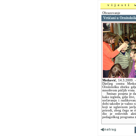
vijesti
Obrazovanje
Vrtićani u Ornitološk
Metković
,
14.3.2009.
Dječjeg centra Metko
Ornitološku zbirku gdje
mnoštvom ptičjih vrsta.
Smisao posjeta je da 
kako izgleda, gdje živi,
uočavanju i razlikovan
dobi također je važno raz
koji se uglavnom javl
prirodi, zbog čega se r
dio je redovitih akt
pedagoškog programa za