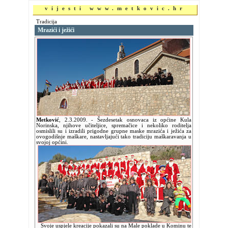
vijesti www.metkovic.hr
Tradicija
Mrazići i ježići
Metković
,
2.3.2009.
- Šezdesetak osnovaca iz općine Kula
Norinska, njihove učiteljice, spremačice i nekoliko roditelja
osmislili su i izradili prigodne grupne maske mrazića i ježića za
ovogodišnje maškare, nastavljajući tako tradiciju maškaravanja u
svojoj općini.
Svoje uspjele kreacije pokazali su na Male poklade u Kominu te