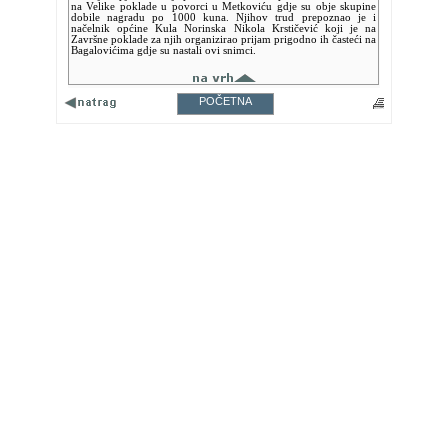
na Velike poklade u povorci u Metkoviću gdje su obje skupine
dobile nagradu po 1000 kuna. Njihov trud prepoznao je i
načelnik općine Kula Norinska Nikola Krstičević koji je na
Završne poklade za njih organizirao prijam prigodno ih časteći na
Bagalovićima gdje su nastali ovi snimci.
POČETNA