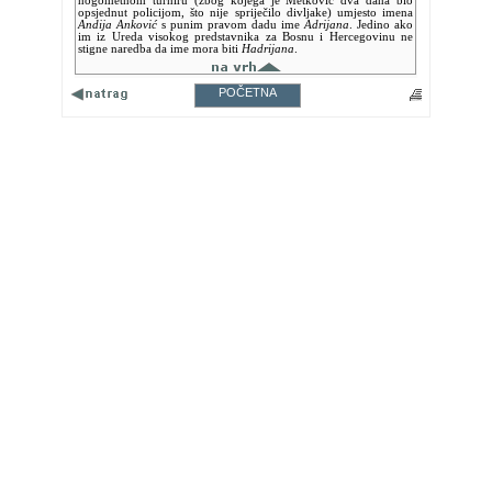
nogometnom turniru (zbog kojega je Metković dva dana bio
opsjednut policijom, što nije spriječilo divljake) umjesto imena
Andija Anković
s punim pravom dadu ime
Adrijana
. Jedino ako
im iz Ureda visokog predstavnika za Bosnu i Hercegovinu ne
stigne naredba da ime mora biti
Hadrijana
.
POČETNA