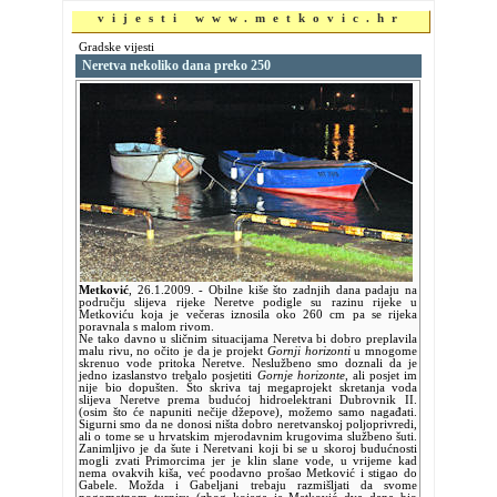
vijesti www.metkovic.hr
Gradske vijesti
Neretva nekoliko dana preko 250
Metković
,
26.1.2009.
- Obilne kiše što zadnjih dana padaju na
području slijeva rijeke Neretve podigle su razinu rijeke u
Metkoviću koja je večeras iznosila oko 260 cm pa se rijeka
poravnala s malom rivom.
Ne tako davno u sličnim situacijama Neretva bi dobro preplavila
malu rivu, no očito je da je projekt
Gornji horizonti
u mnogome
skrenuo vode pritoka Neretve. Neslužbeno smo doznali da je
jedno izaslanstvo trebalo posjetiti
Gornje horizonte
, ali posjet im
nije bio dopušten. Što skriva taj megaprojekt skretanja voda
slijeva Neretve prema budućoj hidroelektrani Dubrovnik II.
(osim što će napuniti nečije džepove), možemo samo nagađati.
Sigurni smo da ne donosi ništa dobro neretvanskoj poljoprivredi,
ali o tome se u hrvatskim mjerodavnim krugovima službeno šuti.
Zanimljivo je da šute i Neretvani koji bi se u skoroj budućnosti
mogli zvati Primorcima jer je klin slane vode, u vrijeme kad
nema ovakvih kiša, već poodavno prošao Metković i stigao do
Gabele. Možda i Gabeljani trebaju razmišljati da svome