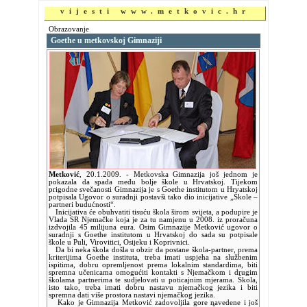
vijesti www.metkovic.hr
Obrazovanje
Goethe u metkovskoj Gimnaziji
Metković
,
20.1.2009.
- Metkovska Gimnazija još jednom je
pokazala da spada među bolje škole u Hrvatskoj. Tijekom
prigodne svečanosti Gimnazija je s Goethe institutom u Hrvatskoj
potpisala Ugovor o suradnji postavši tako dio inicijative „Škole –
partneri budućnosti“.
Inicijativa će obuhvatiti tisuću škola širom svijeta, a podupire je
Vlada SR Njemačke koja je za tu namjenu u 2008. iz proračuna
izdvojila 45 milijuna eura. Osim Gimnazije Metković ugovor o
suradnji s Goethe institutom u Hrvatskoj do sada su potpisale
škole u Puli, Virovitici, Osijeku i Koprivnici.
Da bi neka škola došla u obzir da postane škola-partner, prema
kriterijima Goethe instituta, treba imati uspjeha na službenim
ispitima, dobru opremljenost prema lokalnim standardima, biti
spremna učenicama omogućiti kontakti s Njemačkom i drugim
školama partnerima te sudjelovati u poticajnim mjerama. Škola,
isto tako, treba imati dobru nastavu njemačkog jezika i biti
spremna dati više prostora nastavi njemačkog jezika.
Kako je Gimnazija Metković zadovoljila gore navedene i još