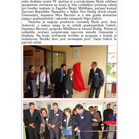
neke dodatne uvjete 19. siječnja je u prostorijama Škole održana
spomenuta svečanost na kojoj je bila voditeljica jezičnog odjela
pri Goethe institutu iz Zagreba Birgit Mühlhaus, počasni konzul
Savezne Republike Njemačke u Splitu Vice Dodig (bivši učenik
Gimnazije), županica Mira Buconić te u ime grada domaćina
njegov gradonačelnik i saborski zastupnik Stipo Gabrić.
Nazočne je najprije pozdravio ravnatelj Škole prof. Jozo
Jurković, a nakon njega tu su učinili gradonačelnik Gabrić,
županica Buconić, gospođa Mühlhaus te konzul Dodig. Potom je
uslijedilo svečano potpisivanje ugovora između Gimnazije i
Instituta. Na kraju svečanosti izveden je program u kojem je
sudjelovao Školski zbor pod ravnanjem prof. Vanje Gabrić te
pjevači solisti.