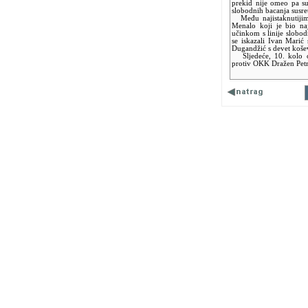
prekid nije omeo pa s
slobodnih bacanja susret
Među najistaknutijim 
Menalo koji je bio naj
učinkom s linije slobo
se iskazali Ivan Marić 
Dugandžić s devet koše
Sljedeće, 10. kolo 
protiv OKK Dražen Petr