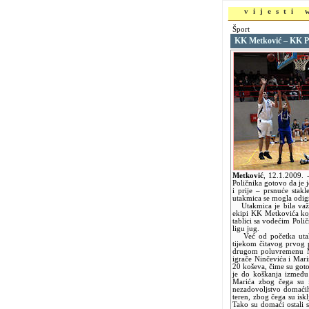
vijesti
Šport
KK Metković – KK Po
Metković
,
12.1.2009.
Poličnika gotovo da je 
i prije – prsnuće stak
utakmica se mogla odigr
Utakmica je bila važn
ekipi KK Metkovića koj
tablici sa vodećim Poli
ligu jug.
Već od početka utakm
tijekom čitavog prvog 
drugom poluvremenu Met
igrače Ninčevića i Mari
20 koševa, čime su got
je do koškanja između
Marića zbog čega su ih
nezadovoljstvo domaćih 
teren, zbog čega su iskl
Tako su domaći ostali 