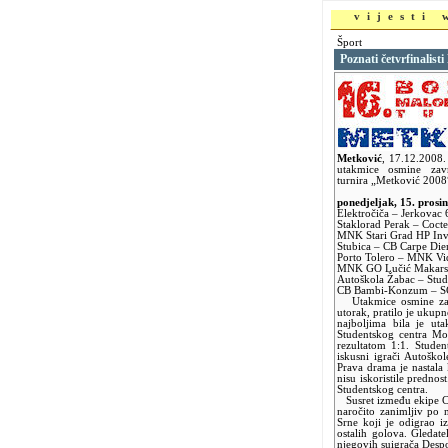
vijesti
Šport
Poznati četvrfinalis
Metković
,
17.12.2008
utakmice osmine zav
turnira „Metković 2008“
ponedjeljak, 15. prosi
Elektročiča – Jerkovac 6
Staklorad Perak – Cocte
MNK Stari Grad HP Inve
Stubica – CB Carpe Diem
Porto Tolero – MNK Vid
MNK GO Lučić Makarska
Autoškola Žabac – Stude
CB Bambi-Konzum – SC
Utakmice osmine završ
utorak, pratilo je uku
najboljima bila je ut
Studentskog centra Mos
rezultatom 1:1. Studen
iskusni igrači Autoškole
Prava drama je nastala
nisu iskoristile prednos
Studentskog centra.
Susret između ekipe C
naročito zanimljiv po 
Srne koji je odigrao i
ostalih golova. Gledatel
njegovih suigrača Despo