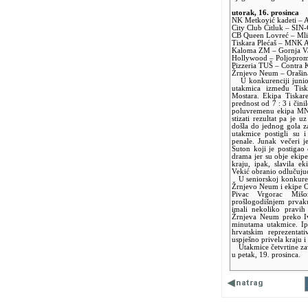
utorak, 16. prosinca
NK Metković kadeti – 
City Club Čitluk – SIN
CB Queen Lovreć – Mlin
Tiskara Plećaš – MNK A
Kaloma ZM – Gornja Val
Hollywood – Poljoprome
Pizzeria TUŠ – Contra K
Žrnjevo Neum – Orašina
U konkurenciji junior
utakmica između Tis
Mostara. Ekipa Tiskar
prednost od 7 : 3 i čini
poluvremenu ekipa MNK
stizati rezultat pa je 
došla do jednog gola 
utakmice postigli su i
penale. Junak večeri 
Suton koji je postigao
drama jer su obje ekipe
kraju, ipak, slavila e
Vekić obranio odlučuju
U seniorskoj konkurenc
Žrnjevo Neum i ekipe O
Pivac Vrgorac Miš
prošlogodišnjem prvak
imali nekoliko pravih 
Žrnjeva Neum preko Iv
minutama utakmice. Ip
hrvatskim reprezenta
uspješno privela kraju i 
Utakmice četvrtine zavr
u petak, 19. prosinca.