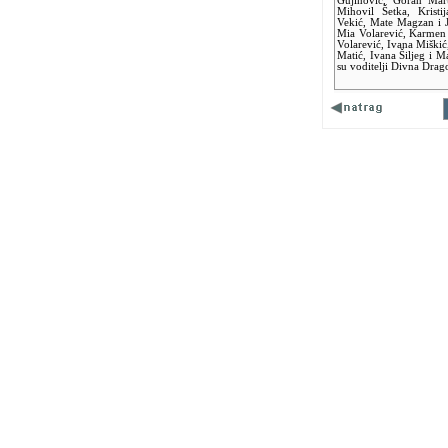
Gujinović, Goran Mar
Mihovil Šetka, Kristi
Vekić, Mate Magzan i J
Mia Volarević, Karmen P
Volarević, Ivana Miškić
Matić, Ivana Šiljeg i Ma
su voditelji Divna Drago