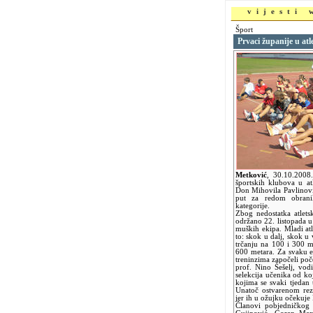
vijesti
Šport
Prvaci županije u atle
Metković
,
30.10.200
športskih klubova u at
Don Mihovila Pavlinović
put za redom obrani
kategorije.
Zbog nedostatka atlets
održano 22. listopada u
muških ekipa. Mladi atle
to: skok u dalj, skok u 
trčanju na 100 i 300 m
600 metara. Za svaku e
treninzima započeli po
prof. Nino Šešelj, vodi
selekcija učenika od koj
kojima se svaki tjedan 
Unatoč ostvarenom rez
jer ih u ožujku očekuje 
Članovi pobjedničkog 