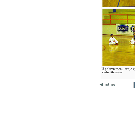
U poluvremenu svoje vje
kluba
Metković.