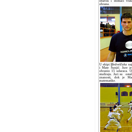
obavili i domaći vrat
obrana.
U ekipi
Medveščaka
na
i Mate Šunjić. Jure j
obranio 15 udaraca. Os
studiraju. Juri su ostal
znanosti, dok je Mat
matematike.