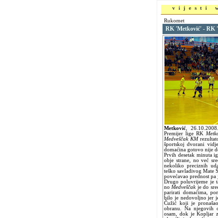
vijesti
Rukomet
RK 'Metković' - RK
Metković
,
26.10.200
Premijer lige RK
Metk
Medveščak KM
rezultat
športskoj dvorani vidj
domaćina gotovo nije do
Prvih desetak minuta ig
obje strane, no već s
nekoliko preciznih uda
teško savladivog Mate 
povećavao prednost pa j
Drugo poluvrijeme je 
no
Medveščak
je do sre
parirati domaćima, pon
bilo je nedovoljno jer 
Čužić koji je pronaš
obranu. Na njegovih 
osam, dok je Kopljar 