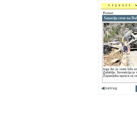
vijesti
Promet
Sanacija ceste na Du
toga što je cesta bila
Zažablje. Investicija je
Županijska uprava za ce