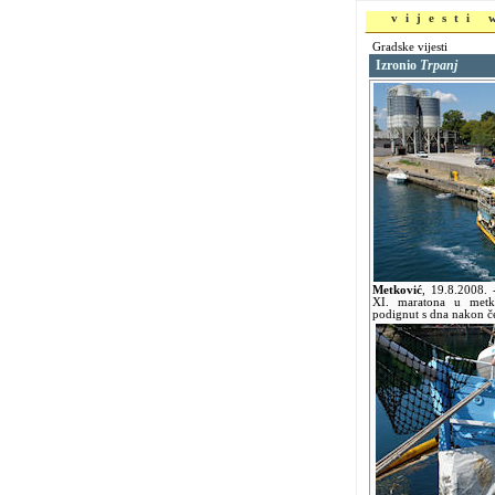
vijesti
Gradske vijesti
Izronio
Trpanj
Metković
,
19.8.2008.
XI. maratona u metko
podignut s dna nakon če