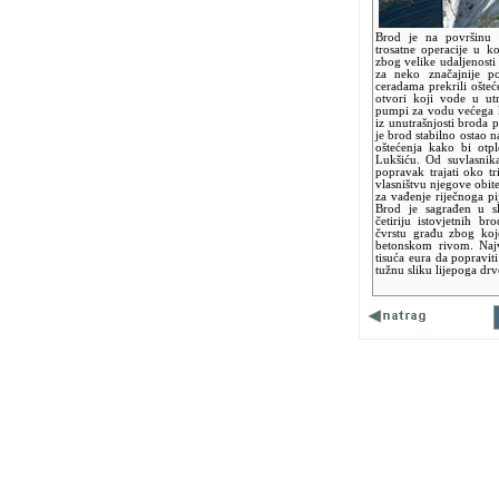
Brod je na površinu p
trosatne operacije u ko
zbog velike udaljenosti
za neko značajnije po
ceradama prekrili ošte
otvori koji vode u u
pumpi za vodu većega k
iz unutrašnjosti broda 
je brod stabilno ostao n
oštećenja kako bi otp
Lukšiću. Od suvlasnik
popravak trajati oko tr
vlasništvu njegove obite
za vađenje riječnoga p
Brod je sagrađen u s
četiriju istovjetnih b
čvrstu građu zbog koje
betonskom rivom. Najv
tisuća eura da popravit
tužnu sliku lijepoga d