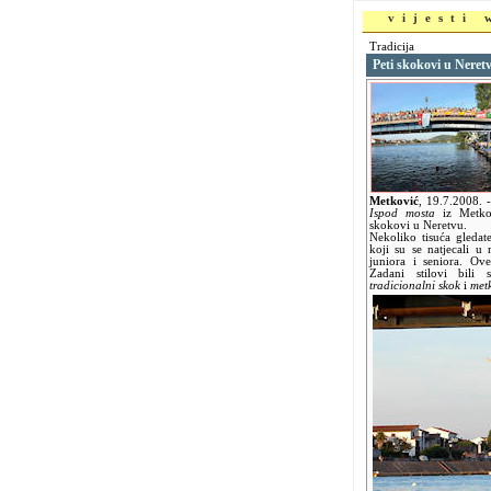
vijesti
Tradicija
Peti skokovi u Neret
Metković
,
19.7.2008.
Ispod mosta
iz Metkov
skokovi u Neretvu.
Nekoliko tisuća gledate
koji su se natjecali u
juniora i seniora. Ove
Zadani stilovi bili
tradicionalni skok
i
metk