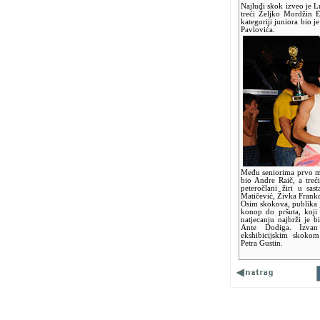
Najluđi skok izveo je 
treći Željko Mordžin Đ
kategoriji juniora bio j
Pavlovića.
Među seniorima prvo mj
bio Andre Raič, a tre
peteročlani žiri u sa
Matičević, Živka Franko
Osim skokova, publika j
konop do pršuta, koj
natjecanju najbrži je 
Ante Dodiga. Izvan 
ekshibicijskim skokom
Petra Gustin.