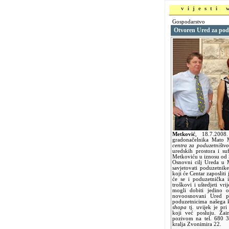
vijesti
Gospodarstvo
Otvoren Ured za pod
Metković
,
18.7.200
gradonačelnika Mato 
centra za poduzetništvo
uredskih prostora i s
Metkoviću u iznosu od
Osnovni cilj Ureda u 
savjetovati poduzetnik
koji će Centar zaposliti
će se i poduzetnička i
troškovi i uštedjeti v
mogli dobiti jedino 
novoosnovani Ured 
poduzetnicima našega k
shopa
tj. uvijek je pr
koji već posluju. Zai
pozivom na tel. 680 3
kralja Zvonimira 22.