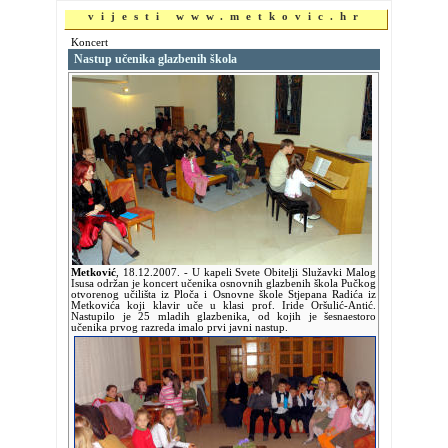
vijesti www.metkovic.hr
Koncert
Nastup učenika glazbenih škola
Metković
,
18.12.2007.
- U kapeli Svete Obitelji Služavki Malog
Isusa održan je koncert učenika osnovnih glazbenih škola Pučkog
otvorenog učilišta iz Ploča i Osnovne škole Stjepana Radića iz
Metkovića koji klavir uče u klasi prof. Iride Oršulić-Antić.
Nastupilo je 25 mladih glazbenika, od kojih je šesnaestoro
učenika prvog razreda imalo prvi javni nastup.