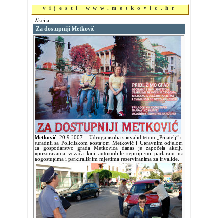
vijesti www.metkovic.hr
Akcija
Za dostupniji Metković
Metković
,
20.9.2007.
- Udruga osoba s invaliditetom „Prijatelj“ u
suradnji sa Policijskom postajom Metković i Upravnim odjelom
za gospodarstvo grada Metkovića danas je započela akciju
upozoravanja vozača koji automobile nepropisno parkiraju na
nogostupima i parkirališnim mjestima rezerviranima za invalide.