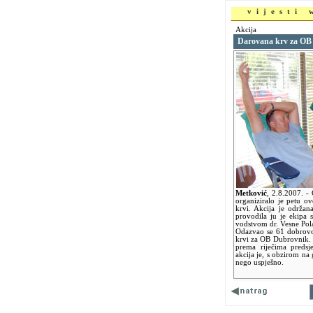
vijesti
Akcija
Darovana krv za OB
Metković
,
2.8.2007.
- 
organiziralo je petu o
krvi. Akcija je održan
provodila ju je ekipa
vodstvom dr. Vesne Pol
Odazvao se 61 dobrovol
krvi za OB Dubrovnik. K
prema riječima preds
akcija je, s obzirom na 
nego uspješno.